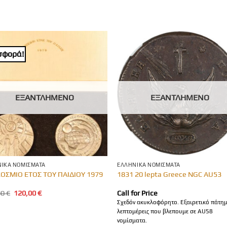
σφορά!
ΕΞΑΝΤΛΗΜΈΝΟ
ΕΞΑΝΤΛΗΜΈΝΟ
ΙΚΆ ΝΟΜΊΣΜΑΤΑ
ΕΛΛΗΝΙΚΆ ΝΟΜΊΣΜΑΤΑ
ΟΣΜΙΟ ΕΤΟΣ ΤΟΥ ΠΑΙΔΙΟΥ 1979
1831 20 lepta Greece NGC AU53
Original
Η
00
€
120,00
€
Call for Price
price
τρέχουσα
Σχεδόν ακυκλοφόρητο. Εξαιρετικό πάτημ
was:
τιμή
λεπτομέρεις που βλεπουμε σε AU58
150,00 €.
είναι:
νομίσματα.
120,00 €.