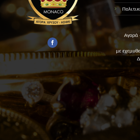
Πολιτι
Αγορά 
με εχεμυθ
Δ