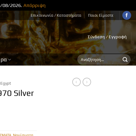
8/08/2026.
Απόρριψη
Επικοινωνία / Καταστήματα
Ποιοι Είμαστε
Σύνδεση / Εγγραφή
Αναζήτηση
ορα
για:
Egypt
70 Silver
ΣΜΑΤΑ
,
Νομίσματα
,