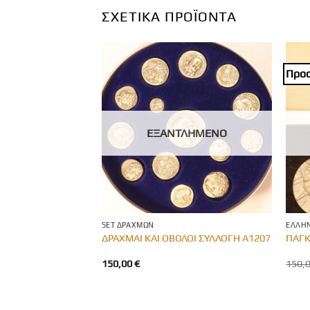
ΣΧΕΤΙΚΆ ΠΡΟΪΌΝΤΑ
Προ
ΛΗΜΈΝΟ
ΕΞΑΝΤΛΗΜΈΝΟ
SET ΔΡΑΧΜΏΝ
ΕΛΛΗΝ
IZABETH II CAVE OF
ΔΡΑΧΜΑΙ ΚΑΙ ΟΒΟΛΟΙ ΣΥΛΛΟΓΗ Α1207
ΠΑΓΚ
150,00
€
150,
oz silver 925/1000
ces