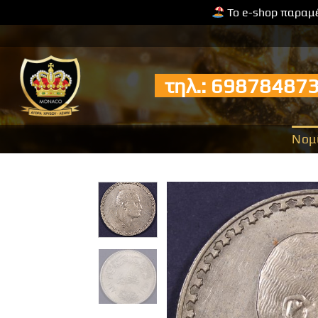
Το e-shop παραμέ
Μετάβαση
στο
περιεχόμενο
τηλ.: 6987848
Νομ