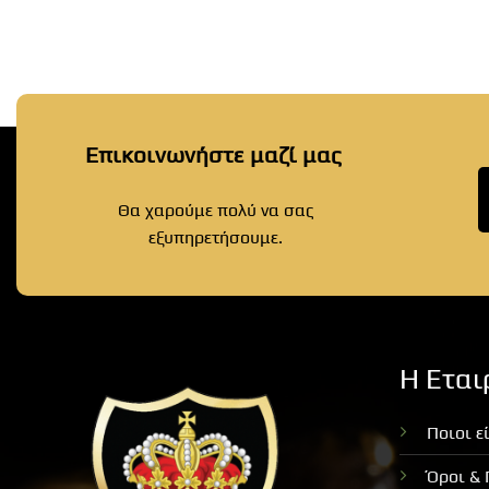
Επικοινωνήστε μαζί μας
Θα χαρούμε πολύ να σας
εξυπηρετήσουμε.
Η Εται
Ποιοι ε
Όροι &