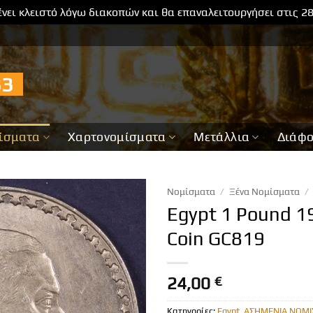
νει κλειστό λόγω διακοπών και θα επαναλειτουργήσει στις 2
733
ίσματα
Χαρτονομίσματα
Μετάλλια
Διάφ
Νομίσματα
/
Ξένα Νομίσματα
/
Egypt 1 Pound 19
Coin GC819
24,00
€
Κατηγορίες:
Egypt
,
ΑΣΗΜΕΝΙΑ ΝΟΜΙ