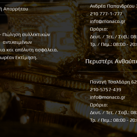
Ανδρέα Παπανδρέου 
κή Απορρήτου
210 777-1-777
info@monaco.gr
Ωράριο:
- Πώληση συλλεκτικών
Δευτ. / Τετ. / Σαβ.: 08
αντικειμένων
Τρ. / Πεμ.: 08:00 - 20
εια και απόλυτη ασφάλεια.
ωρέαν Εκτίμηση.
Περιστέρι Ανθούπ
Παναγή Τσαλδάρη 62
210-5757-439
info@monaco.gr
Ωράριο:
Δευτ. / Τετ. / Σαβ.: 08
Τρ. / Πεμ.: 08:00 - 20