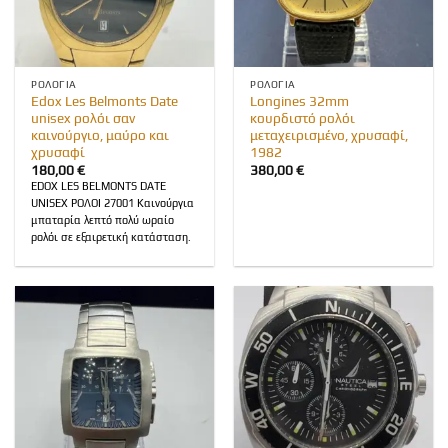
ΡΟΛΌΓΙΑ
ΡΟΛΌΓΙΑ
Edox Les Belmonts Date
Longines 32mm
unisex ρολόι σαν
κουρδιστό ρολόι
καινούργιο, μαύρο και
μεταχειρισμένο, χρυσαφί,
χρυσαφί
1982
180,00
€
380,00
€
EDOX LES BELMONTS DATE
UNISEX ΡΟΛΟΙ 27001 Καινούργια
μπαταρία λεπτό πολύ ωραίο
ρολόι σε εξαιρετική κατάσταση.