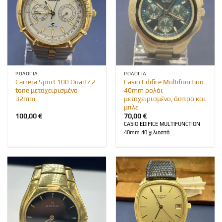
ΡΟΛΌΓΙΑ
ΡΟΛΌΓΙΑ
Carrera Sport 100 Quartz 2
Casio Edifice Multifunction
tone μεταχειρισμένο
40mm ρολόι
32mm
μεταχειρισμένο, άσπρο και
μπλε
100,00
€
70,00
€
CASIO EDIFICE MULTIFUNCTION
40mm 40 χιλιοστά