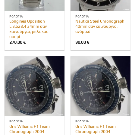
ΡΟΛΌΓΙΑ
ΡΟΛΌΓΙΑ
Longines Oposition
Nautica Steel Chronograph
L.3.628.4 34mm σαν
40mm σαν καινούργιο,
καινούργιο, μπλε και
ανδρικό
ασημί
270,00
€
90,00
€
ΡΟΛΌΓΙΑ
ΡΟΛΌΓΙΑ
Oris Williams F1 Team
Oris Williams F1 Team
Chronograph 2004
Chronograph 2004