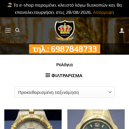
Το e-shop παραμένει κλειστό λόγω διακοπών και θα
επαναλειτουργήσει στις 28/08/2026.
Απόρριψη
Μετάβαση
στο
περιεχόμενο
τηλ.: 6987848733
Ρολόγια
ΦΙΛΤΡΆΡΙΣΜΑ