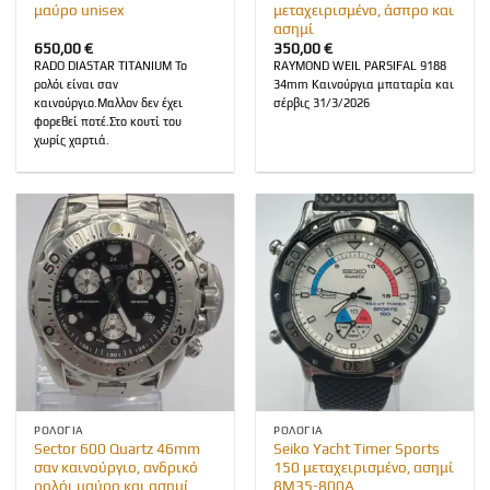
μαύρο unisex
μεταχειρισμένο, άσπρο και
ασημί
650,00
€
350,00
€
RADO DIASTAR TITANIUM Το
RAYMOND WEIL PARSIFAL 9188
ρολόι είναι σαν
34mm Καινούργια μπαταρία και
καινούργιο.Μαλλον δεν έχει
σέρβις 31/3/2026
φορεθεί ποτέ.Στο κουτί του
χωρίς χαρτιά.
ΡΟΛΌΓΙΑ
ΡΟΛΌΓΙΑ
Sector 600 Quartz 46mm
Seiko Yacht Timer Sports
σαν καινούργιο, ανδρικό
150 μεταχειρισμένο, ασημί
ρολόι μαύρο και ασημί
8M35-800A