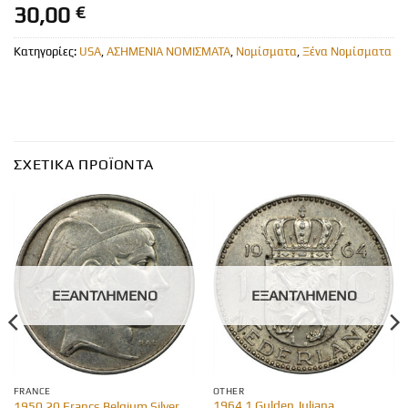
30,00
€
Κατηγορίες:
USA
,
ΑΣΗΜΕΝΙΑ ΝΟΜΙΣΜΑΤΑ
,
Νομίσματα
,
Ξένα Νομίσματα
ΣΧΕΤΙΚΆ ΠΡΟΪΌΝΤΑ
ΕΞΑΝΤΛΗΜΈΝΟ
ΕΞΑΝΤΛΗΜΈΝΟ
FRANCE
OTHER
1964 1 Gulden Juliana
1950 20 Francs Belgium Silver