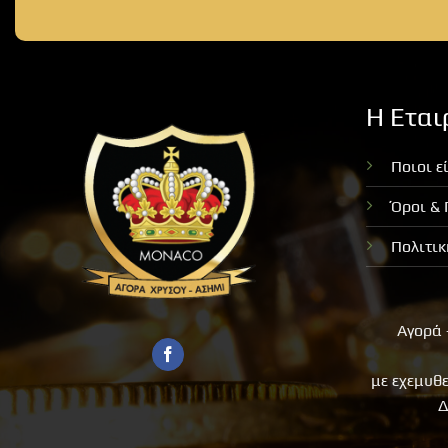
Η Εται
Ποιοι ε
Όροι &
Πολιτι
Αγορά 
με εχεμυθ
Δ