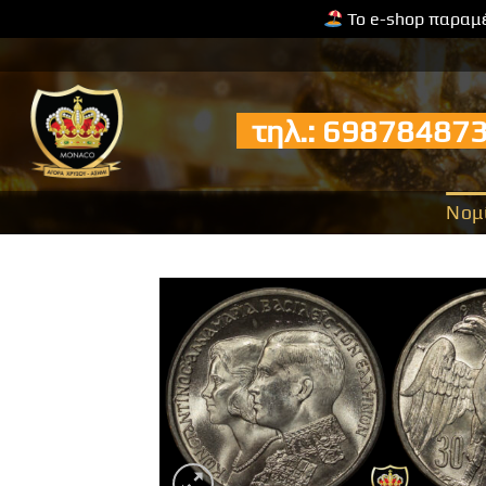
Το e-shop παραμέ
Μετάβαση
στο
περιεχόμενο
τηλ.: 6987848
Νομ