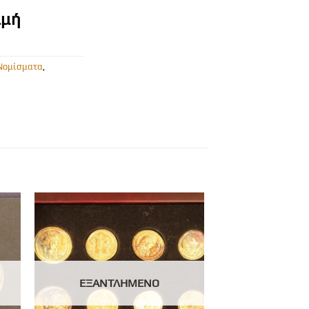
ιμή
 Νομίσματα
,
ΕΞΑΝΤΛΗΜΈΝΟ