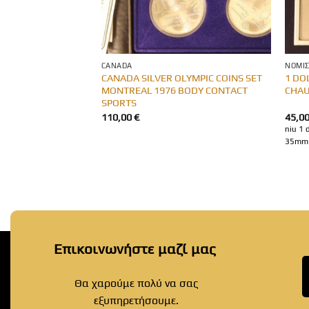
CANADA
ΝΟΜΊ
CANADA SILVER OLYMPIC COINS SET
1 DO
α (12 ασημένια)
MONTREAL 1976 BODY CONTACT
CHA
SPORTS
110,00
€
45,0
niu 1 
35mm 
Επικοινωνήστε μαζί μας
Θα χαρούμε πολύ να σας
εξυπηρετήσουμε.