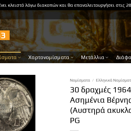
νει κλειστό λόγω διακοπών και θα επαναλειτουργήσει στις 2
733
ίσματα
Χαρτονομίσματα
Μετάλλια
Διάφ
Νομίσματα
/
Ελληνικά Νομίσμα
30 δραχμές 196
Ασημένια Βέρνη
(Αυστηρά ακυκλ
PG