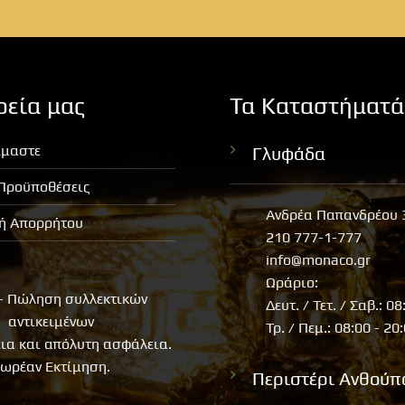
ρεία μας
Τα Καταστήματά
ίμαστε
Γλυφάδα
 Προϋποθέσεις
Ανδρέα Παπανδρέου 
κή Απορρήτου
210 777-1-777
info@monaco.gr
Ωράριο:
- Πώληση συλλεκτικών
Δευτ. / Τετ. / Σαβ.: 08
αντικειμένων
Τρ. / Πεμ.: 08:00 - 20
εια και απόλυτη ασφάλεια.
ωρέαν Εκτίμηση.
Περιστέρι Ανθούπ