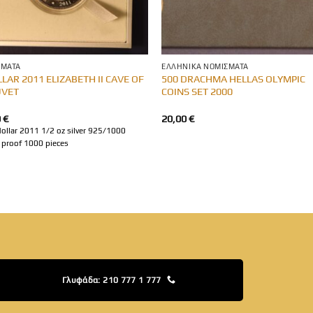
ΣΜΑΤΑ
ΕΛΛΗΝΙΚΆ ΝΟΜΊΣΜΑΤΑ
LLAR 2011 ELIZABETH II CAVE OF
500 DRACHMA HELLAS OLYMPIC
UVET
COINS SET 2000
0
€
20,00
€
dollar 2011 1/2 oz silver 925/1000
proof 1000 pieces
Γλυφάδα: 210 777 1 777