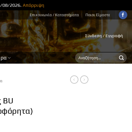
8/08/2026.
Απόρριψη
Επικοινωνία / Καταστήματα
Ποιοι Είμαστε
Σύνδεση / Εγγραφή
Αναζήτηση
ορα
για:
τα
4
ς BU
οφόρητα)