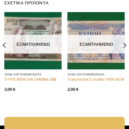
ΣΧΕΤΙΚΆ ΠΡΟΪΌΝΤΑ
ΕΞΑΝΤΛΗΜΈΝΟ
ΕΞΑΝΤΛΗΜΈΝΟ
ΞΈΝΑ ΧΑΡΤΟΝΟΜΊΣΜΑΤΑ
ΞΈΝΑ ΧΑΡΤΟΝΟΜΊΣΜΑΤΑ
5 FIVE KWACHA ZAMBIA GB8
Transnistria 5 rouble 1994 GB18
2,00
€
2,00
€