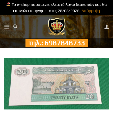
Το e-shop παραμένει κλειστό λόγω διακοπών και θα
επαναλειτουργήσει στις 28/08/2026.
Απόρριψη
Μετάβαση
στο
περιεχόμενο
τηλ.: 6987848733