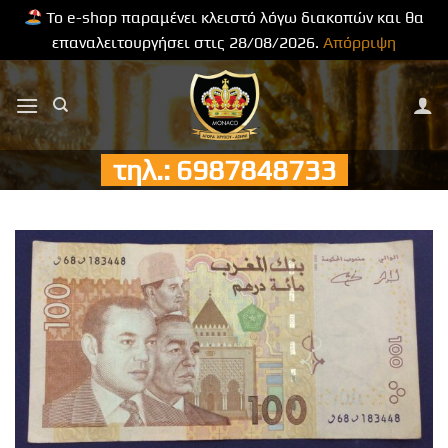
Το e-shop παραμένει κλειστό λόγω διακοπών και θα
επαναλειτουργήσει στις 28/08/2026.
Απόρριψη
Μετάβαση
στο
περιεχόμενο
τηλ.: 6987848733