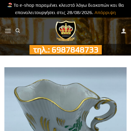
Το e-shop παραμένει κλειστό λόγω διακοπών και θα
επαναλειτουργήσει στις 28/08/2026.
Απόρριψη
Μετάβαση
στο
περιεχόμενο
τηλ.: 6987848733