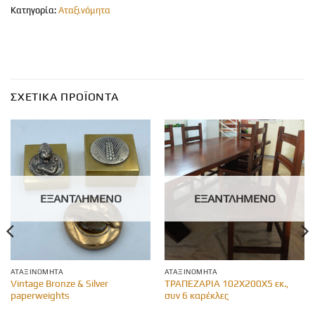
Κατηγορία:
Αταξινόμητα
ΣΧΕΤΙΚΆ ΠΡΟΪΌΝΤΑ
ΕΞΑΝΤΛΗΜΈΝΟ
ΕΞΑΝΤΛΗΜΈΝΟ
ΑΤΑΞΙΝΌΜΗΤΑ
ΑΤΑΞΙΝΌΜΗΤΑ
Vintage Bronze & Silver
ΤΡΑΠΕΖΑΡΙΑ 102Χ200Χ5 εκ.,
paperweights
συν 6 καρέκλες