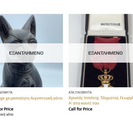
ΕΞΑΝΤΛΗΜΈΝΟ
ΕΞΑΝΤΛΗΜΈΝΟ
ΙΝΌΜΗΤΑ
ΑΤΑΞΙΝΌΜΗΤΑ
Χρυσός Ιππότης Τάγματος Γεωργ
age χειροποίητη Αιγυπτιακή γάτα
Α’ στο κουτί του
or Price
Call for Price
ακή γάτα