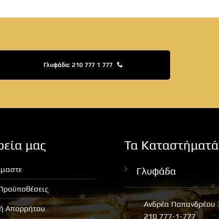
Γλυφάδα: 210 777 1 777
ρεία μας
Τα Καταστήματά
ίμαστε
Γλυφάδα
 Προϋποθέσεις
Ανδρέα Παπανδρέου 
κή Απορρήτου
210 777-1-777