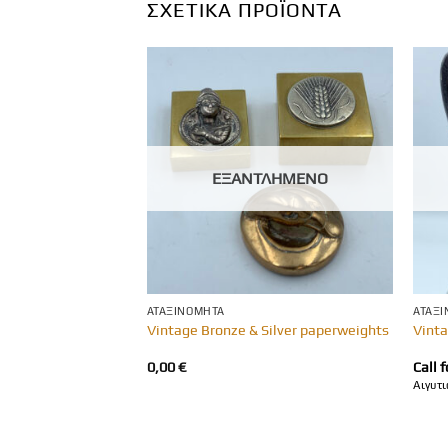
ΣΧΕΤΙΚΆ ΠΡΟΪΌΝΤΑ
ΛΗΜΈΝΟ
ΕΞΑΝΤΛΗΜΈΝΟ
ΑΤΑΞΙΝΌΜΗΤΑ
ΑΤΑΞ
Lacquered Trinklet
Vintage Bronze & Silver paperweights
Vint
0,00
€
Call f
.7cm
Αιγυτι