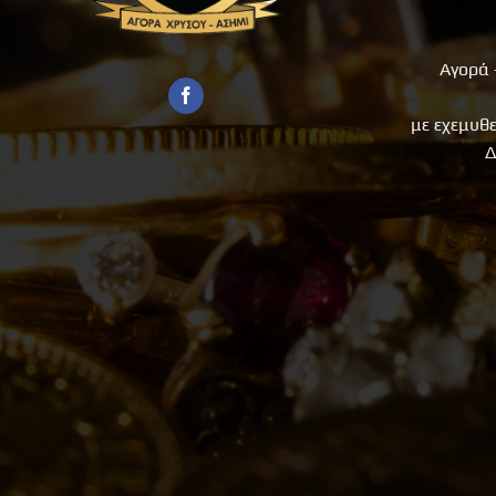
Αγορά 
με εχεμυθ
Δ