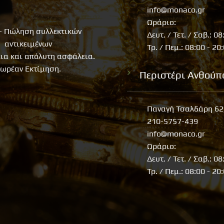
info@monaco.gr
Ωράριο:
- Πώληση συλλεκτικών
Δευτ. / Τετ. / Σαβ.: 08
αντικειμένων
Τρ. / Πεμ.: 08:00 - 20
εια και απόλυτη ασφάλεια.
ωρέαν Εκτίμηση.
Περιστέρι Ανθούπ
Παναγή Τσαλδάρη 62
210-5757-439
info@monaco.gr
Ωράριο:
Δευτ. / Τετ. / Σαβ.: 08
Τρ. / Πεμ.: 08:00 - 20