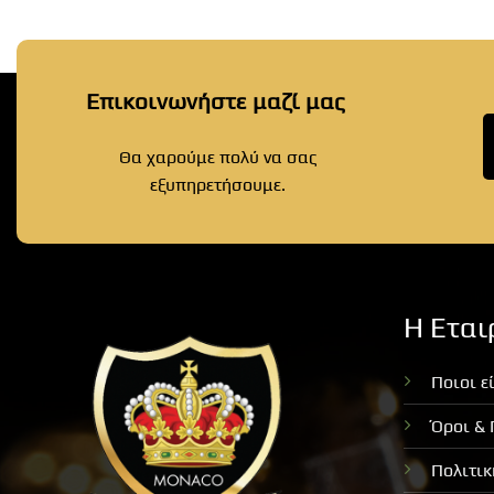
Επικοινωνήστε μαζί μας
Θα χαρούμε πολύ να σας
εξυπηρετήσουμε.
Η Εται
Ποιοι ε
Όροι &
Πολιτι