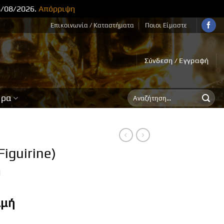
8/08/2026.
Απόρριψη
Επικοινωνία / Καταστήματα
Ποιοι Είμαστε
Σύνδεση / Εγγραφή
Αναζήτηση
ορα
για:
Figuirine)
m
ιμή