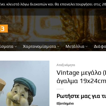
νει κλειστό λόγω διακοπών και θα επαναλειτουργήσει στις 2
733
ίσματα
Χαρτονομίσματα
Μετάλλια
Διάφ
Αταξινόμητα
Vintage μεγάλο (
άγαλμα 19x24c
Ρωτήστε μας για τ
Εξαντλημένο