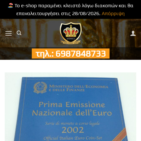
Το e-shop παραμένει κλειστό λόγω διακοπών και θα
επαναλειτουργήσει στις 28/08/2026.
Απόρριψη
Μετάβαση
στο
περιεχόμενο
τηλ.: 6987848733