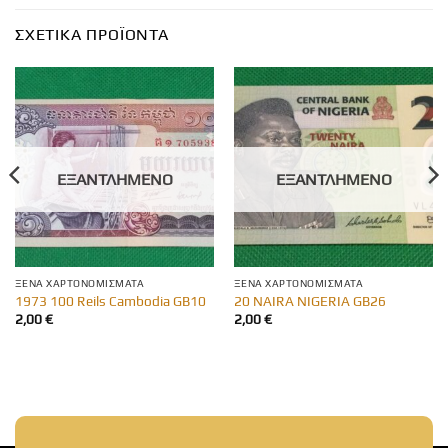
ΣΧΕΤΙΚΆ ΠΡΟΪΌΝΤΑ
ΕΞΑΝΤΛΗΜΈΝΟ
ΕΞΑΝΤΛΗΜΈΝΟ
ΞΈΝΑ ΧΑΡΤΟΝΟΜΊΣΜΑΤΑ
ΞΈΝΑ ΧΑΡΤΟΝΟΜΊΣΜΑΤΑ
1973 100 Reils Cambodia GB10
20 NAIRA NIGERIA GB26
2,00
€
2,00
€