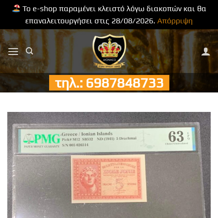
Το e-shop παραμένει κλειστό λόγω διακοπών και θα
επαναλειτουργήσει στις 28/08/2026.
Απόρριψη
Μετάβαση
στο
περιεχόμενο
τηλ.: 6987848733