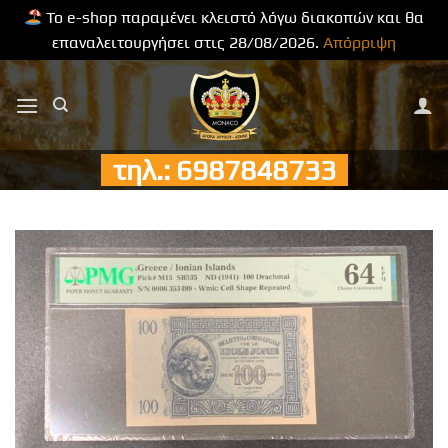
Το e-shop παραμένει κλειστό λόγω διακοπών και θα
επαναλειτουργήσει στις 28/08/2026.
Απόρριψη
Μετάβαση
στο
περιεχόμενο
τηλ.: 6987848733