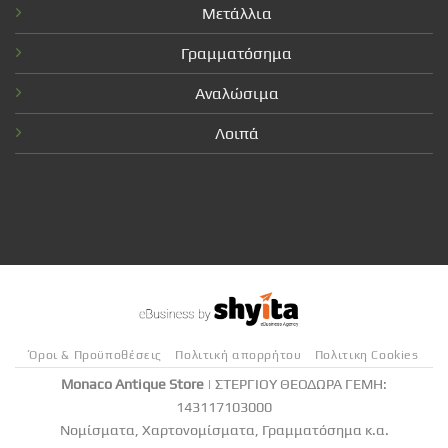
Μετάλλια
Γραμματόσημα
Αναλώσιμα
Λοιπά
Όροι & Προϋποθέσεις
Πολιτική απορρήτου
Πολιτικη Cookies
Monaco Antique Store
| ΣΤΕΡΓΙΟΥ ΘΕΟΔΩΡΑ ΓΕΜΗ:
143117103000
Νομίσματα, Χαρτονομίσματα, Γραμματόσημα κ.α.