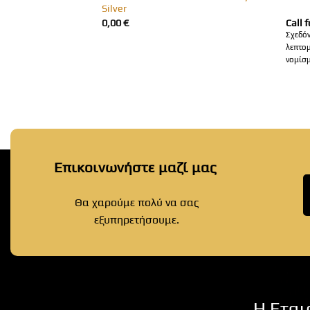
Silver
Η
0,00
€
Call f
τρέχουσα
Σχεδό
τιμή
λεπτο
.
είναι:
νομίσ
120,00 €.
Επικοινωνήστε μαζί μας
Θα χαρούμε πολύ να σας
εξυπηρετήσουμε.
Η Εται