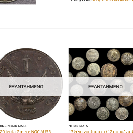
ΕΞΑΝΤΛΗΜΈΝΟ
ΕΞΑΝΤΛΗΜΈΝΟ
ΙΚΆ ΝΟΜΊΣΜΑΤΑ
ΝΟΜΊΣΜΑΤΑ
 20 lepta Greece NGC AU53
13 ξένα νομίσματα (12 ασημένια