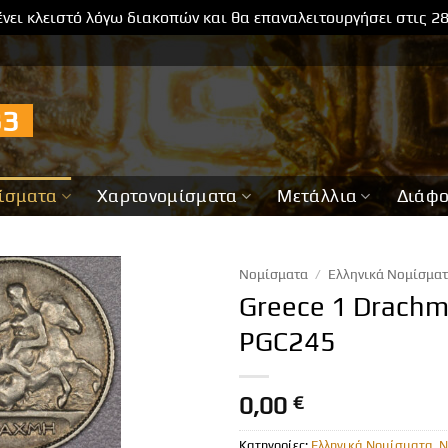
νει κλειστό λόγω διακοπών και θα επαναλειτουργήσει στις 2
733
ίσματα
Χαρτονομίσματα
Μετάλλια
Διάφ
Νομίσματα
/
Ελληνικά Νομίσμα
Greece 1 Drachm
PGC245
0,00
€
Κατηγορίες:
Ελληνικά Νομίσματα
,
Ν