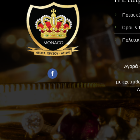
Ποιοι ε
Όροι &
Πολιτι
Αγορά 
με εχεμυθ
Δ