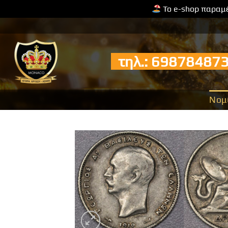
Το e-shop παραμέ
Μετάβαση
στο
περιεχόμενο
τηλ.: 6987848
Νομ