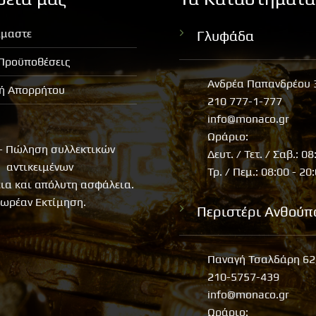
ίμαστε
Γλυφάδα
 Προϋποθέσεις
Ανδρέα Παπανδρέου 
κή Απορρήτου
210 777-1-777
info@monaco.gr
Ωράριο:
- Πώληση συλλεκτικών
Δευτ. / Τετ. / Σαβ.: 08
αντικειμένων
Τρ. / Πεμ.: 08:00 - 20
εια και απόλυτη ασφάλεια.
ωρέαν Εκτίμηση.
Περιστέρι Ανθούπ
Παναγή Τσαλδάρη 62
210-5757-439
info@monaco.gr
Ωράριο: