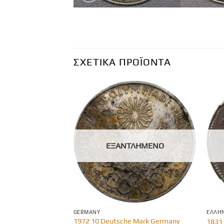
ΣΧΕΤΙΚΆ ΠΡΟΪΌΝΤΑ
ΛΗΜΈΝΟ
ΕΞΑΝΤΛΗΜΈΝΟ
Α
GERMANY
ΕΛΛΗΝ
1972 10 Deutsche Mark Germany
ΤΟΥ ΠΑΙΔΙΟΥ 1979
1831