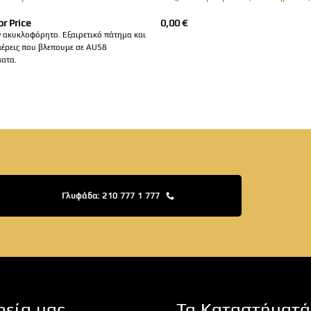
or Price
0,00
€
ν ακυκλοφόρητο. Εξαιρετικό πάτημα και
μέρεις που βλεπουμε σε AU58
ματα.
Γλυφάδα: 210 777 1 777
ρεία μας
Τα Καταστήματά