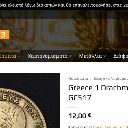
νει κλειστό λόγω διακοπών και θα επαναλειτουργήσει στις 2
733
ίσματα
Χαρτονομίσματα
Μετάλλια
Διάφ
Νομίσματα
/
Ελληνικά Νομίσμα
Greece 1 Drachm
GC517
12,00
€
Κατηγορίες:
Ελληνικά Νομίσματα
,
Ν