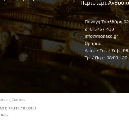
Περιστέρι Ανθούπ
Παναγή Τσαλδάρη 62
210-5757-439
info@monaco.gr
Ωράριο:
Δευτ. / Τετ. / Σαβ.: 08
Τρ. / Πεμ.: 08:00 - 20
λιτικη Cookies
ΕΜΗ: 143117103000
κ.α.