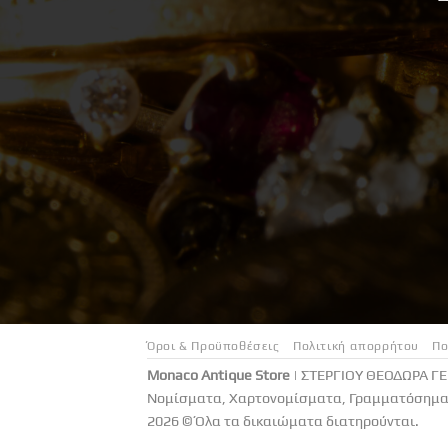
Όροι & Προϋποθέσεις
Πολιτική απορρήτου
Πο
Monaco Antique Store
| ΣΤΕΡΓΙΟΥ ΘΕΟΔΩΡΑ Γ
Νομίσματα, Χαρτονομίσματα, Γραμματόσημα 
2026 © Όλα τα δικαιώματα διατηρούνται.