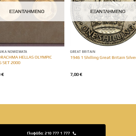
ΕΞΑΝΤΛΗΜΈΝΟ
ΕΞΑΝΤΛΗΜΈΝΟ
ΙΚΆ ΝΟΜΊΣΜΑΤΑ
GREAT BRITAIN
DRACHMA HELLAS OLYMPIC
1946 1 Shilling Great Britain Silve
S SET 2000
0
€
7,00
€
Γλυφάδα: 210 777 1 777