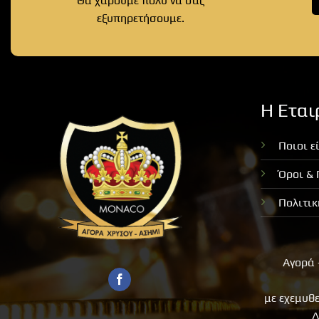
Θα χαρούμε πολύ να σας
εξυπηρετήσουμε.
Η Εται
Ποιοι ε
Όροι &
Πολιτι
Αγορά 
με εχεμυθ
Δ