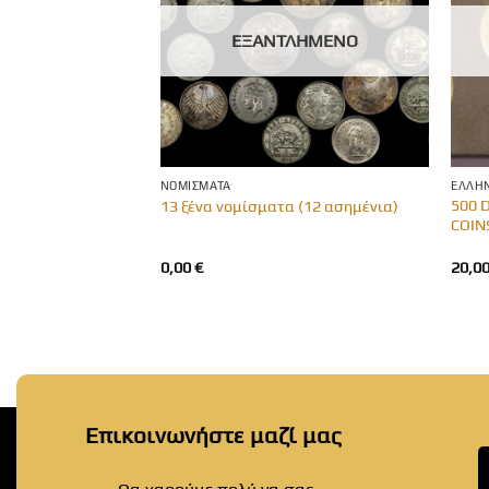
ΛΗΜΈΝΟ
ΕΞΑΝΤΛΗΜΈΝΟ
Α
ΝΟΜΊΣΜΑΤΑ
ΕΛΛΗΝ
LAS OLYMPIC
500 
13 ξένα νομίσματα (12 ασημένια)
COIN
0,00
€
20,0
Επικοινωνήστε μαζί μας