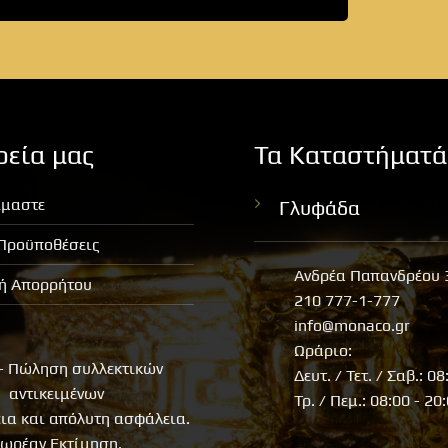
ρεία μας
Τα Καταστήματά
ίμαστε
Γλυφάδα
 Προϋποθέσεις
Ανδρέα Παπανδρέου 
κή Απορρήτου
210 777-1-777
info@monaco.gr
Ωράριο:
- Πώληση συλλεκτικών
Δευτ. / Τετ. / Σαβ.: 08
αντικειμένων
Τρ. / Πεμ.: 08:00 - 20
εια και απόλυτη ασφάλεια.
ωρέαν Εκτίμηση.