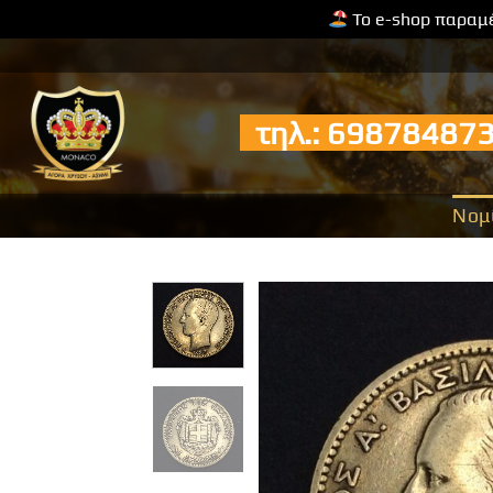
Το e-shop παραμέ
Μετάβαση
στο
περιεχόμενο
τηλ.: 6987848
Νομ