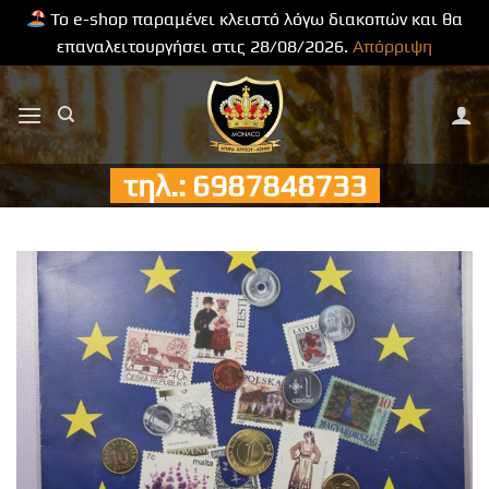
Το e-shop παραμένει κλειστό λόγω διακοπών και θα
επαναλειτουργήσει στις 28/08/2026.
Απόρριψη
Μετάβαση
στο
περιεχόμενο
τηλ.: 6987848733