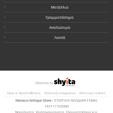
Μετάλλια
Γραμματόσημα
Αναλώσιμα
Λοιπά
Όροι & Προϋποθέσεις
Πολιτική απορρήτου
Πολιτικη Cookies
Monaco Antique Store
| ΣΤΕΡΓΙΟΥ ΘΕΟΔΩΡΑ ΓΕΜΗ:
143117103000
Νομίσματα, Χαρτονομίσματα, Γραμματόσημα κ.α.