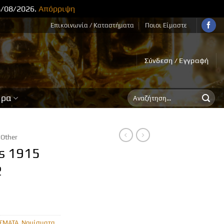
8/08/2026.
Απόρριψη
Επικοινωνία / Καταστήματα
Ποιοι Είμαστε
Σύνδεση / Εγγραφή
Αναζήτηση
ορα
για:
Other
s 1915
2
ΣΜΑΤΑ
,
Νομίσματα
,