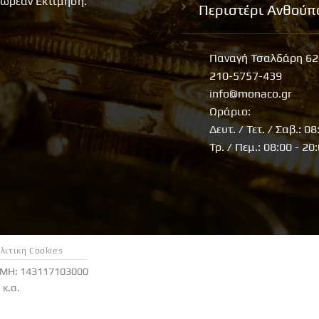
ωρέαν Εκτίμηση.
Περιστέρι Ανθούπ
Παναγή Τσαλδάρη 62
210-5757-439
info@monaco.gr
Ωράριο:
Δευτ. / Τετ. / Σαβ.: 08
Τρ. / Πεμ.: 08:00 - 20
λιτικη Cookies
ΕΜΗ: 143117103000
κ.α.