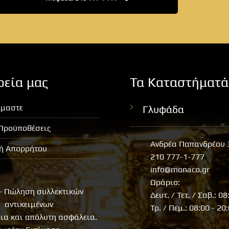
ρεία μας
Τα Καταστήματά
ίμαστε
Γλυφάδα
 Προϋποθέσεις
Ανδρέα Παπανδρέου 
κή Απορρήτου
210 777-1-777
info@monaco.gr
Ωράριο:
- Πώληση συλλεκτικών
Δευτ. / Τετ. / Σαβ.: 08
αντικειμένων
Τρ. / Πεμ.: 08:00 - 20
εια και απόλυτη ασφάλεια.