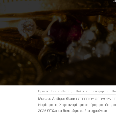
Δ
Όροι & Προϋποθέσεις
Πολιτική απορρήτου
Πο
Monaco Antique Store
| ΣΤΕΡΓΙΟΥ ΘΕΟΔΩΡΑ Γ
Νομίσματα, Χαρτονομίσματα, Γραμματόσημα 
2026 © Όλα τα δικαιώματα διατηρούνται.