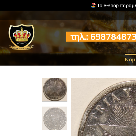
Το e-shop παραμέ
Μετάβαση
στο
περιεχόμενο
τηλ.: 6987848
Νομ