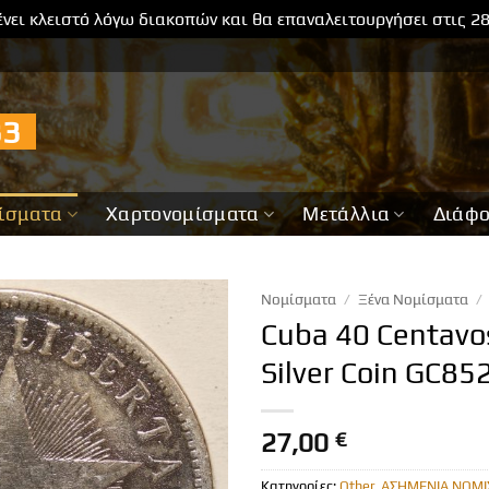
νει κλειστό λόγω διακοπών και θα επαναλειτουργήσει στις 2
733
ίσματα
Χαρτονομίσματα
Μετάλλια
Διάφ
Νομίσματα
/
Ξένα Νομίσματα
/
Cuba 40 Centavo
Silver Coin GC85
27,00
€
Κατηγορίες:
Other
,
ΑΣΗΜΕΝΙΑ ΝΟΜΙ