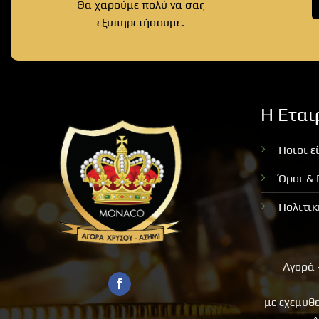
Θα χαρούμε πολύ να σας
εξυπηρετήσουμε.
Η Εται
Ποιοι ε
Όροι &
Πολιτι
Αγορά 
με εχεμυθ