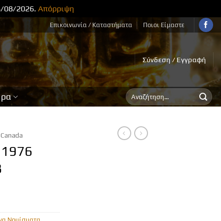
8/08/2026.
Απόρριψη
Επικοινωνία / Καταστήματα
Ποιοι Είμαστε
Σύνδεση / Εγγραφή
Αναζήτηση
ορα
για:
Canada
s 1976
8
να Νομίσματα