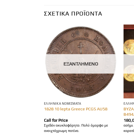
ΣΧΕΤΙΚΆ ΠΡΟΪΌΝΤΑ
ΛΗΜΈΝΟ
ΕΞΑΝΤΛΗΜΈΝΟ
ΕΛΛΗΝΙΚΆ ΝΟΜΊΣΜΑΤΑ
ΕΛΛΗΝ
LYMPIC COINS SET
ΒΥΖΑ
1828 10 lepta Greece PCGS AU58
WATER SPORTS
Β494
Call for Price
180,
Σχεδόν ακυκλοφόρητο. Πολύ όμορφο με
ασήμι
ανοιχτόχρωμη πατίνα.
καρατ