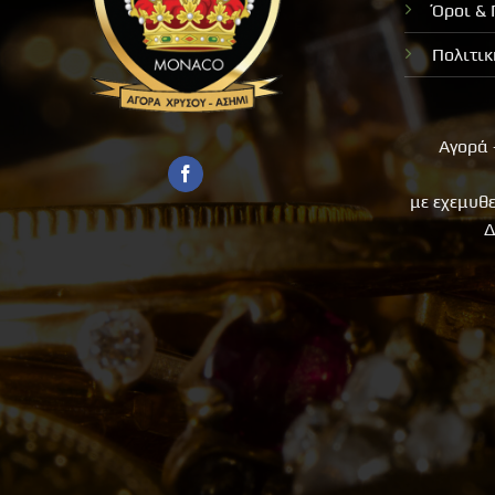
Όροι &
Πολιτι
Αγορά 
με εχεμυθ
Δ