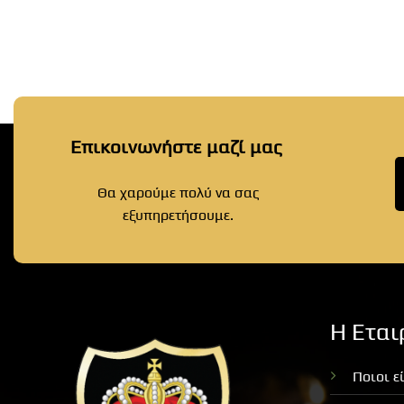
Επικοινωνήστε μαζί μας
Θα χαρούμε πολύ να σας
εξυπηρετήσουμε.
Η Εται
Ποιοι ε