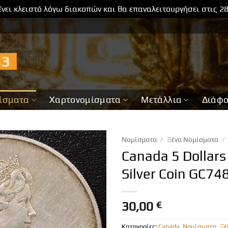
νει κλειστό λόγω διακοπών και θα επαναλειτουργήσει στις 2
733
ίσματα
Χαρτονομίσματα
Μετάλλια
Διάφ
Νομίσματα
/
Ξένα Νομίσματα
/
Canada 5 Dollar
Silver Coin GC74
30,00
€
Κατηγορίες:
Canada
,
Νομίσματα
,
Ξέ