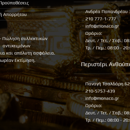
 Προϋποθέσεις
Ανδρέα Παπανδρέου 
κή Απορρήτου
210 777-1-777
info@monaco.gr
Ωράριο:
- Πώληση συλλεκτικών
Δευτ. / Τετ. / Σαβ.: 08
αντικειμένων
Τρ. / Πεμ.: 08:00 - 20
εια και απόλυτη ασφάλεια.
ωρέαν Εκτίμηση.
Περιστέρι Ανθούπ
Παναγή Τσαλδάρη 62
210-5757-439
info@monaco.gr
Ωράριο:
Δευτ. / Τετ. / Σαβ.: 08
Τρ. / Πεμ.: 08:00 - 20