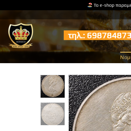
Το e-shop παραμέ
Μετάβαση
στο
περιεχόμενο
τηλ.: 6987848
Νομ