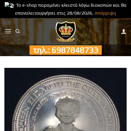
Το e-shop παραμένει κλειστό λόγω διακοπών και θα
επαναλειτουργήσει στις 28/08/2026.
Απόρριψη
Μετάβαση
στο
περιεχόμενο
τηλ.: 6987848733