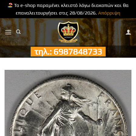
Το e-shop παραμένει κλειστό λόγω διακοπών και θα
επαναλειτουργήσει στις 28/08/2026.
Απόρριψη
Μετάβαση
στο
περιεχόμενο
τηλ.: 6987848733