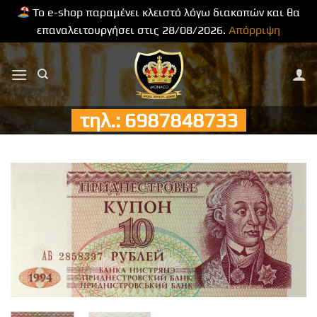
Το e-shop παραμένει κλειστό λόγω διακοπών και θα
επαναλειτουργήσει στις 28/08/2026.
Απόρριψη
Μετάβαση
στο
περιεχόμενο
τηλ.: 6987848733