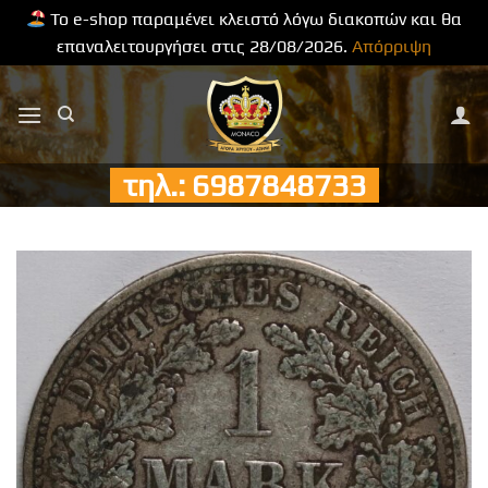
Το e-shop παραμένει κλειστό λόγω διακοπών και θα
επαναλειτουργήσει στις 28/08/2026.
Απόρριψη
Μετάβαση
στο
περιεχόμενο
τηλ.: 6987848733