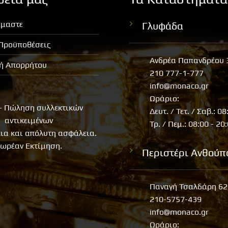
ίμαστε
Γλυφάδα
 Προϋποθέσεις
Ανδρέα Παπανδρέου 
κή Απορρήτου
210 777-1-777
info@monaco.gr
Ωράριο:
- Πώληση συλλεκτικών
Δευτ. / Τετ. / Σαβ.: 08
αντικειμένων
Τρ. / Πεμ.: 08:00 - 20
εια και απόλυτη ασφάλεια.
ωρέαν Εκτίμηση.
Περιστέρι Ανθούπ
Παναγή Τσαλδάρη 62
210-5757-439
info@monaco.gr
Ωράριο: