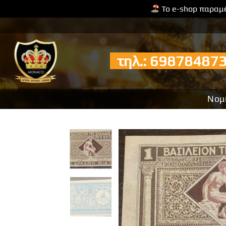
Το e-shop παραμέ
Μετάβαση
στο
περιεχόμενο
τηλ.: 6987848
Νομ