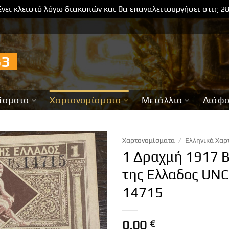
νει κλειστό λόγω διακοπών και θα επαναλειτουργήσει στις 2
733
ίσματα
Χαρτονομίσματα
Μετάλλια
Διάφ
Χαρτονομίσματα
/
Ελληνικά Χαρ
1 Δραχμή 1917 Β
της Ελλαδος UN
14715
0,00
€