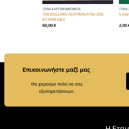
ΤΑ
ΞΈΝΑ ΧΑΡΤΟΝΟΜΊΣΜΑΤΑ
ΞΈΝΑ
100 DOLLARS AUSTRALIA No ZDE
ouble 1994 GB17
5 KW
811048 GB3
60,00
€
2,00
Επικοινωνήστε μαζί μας
Θα χαρούμε πολύ να σας
εξυπηρετήσουμε.
Η Εται