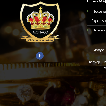
Ποιοι ε
Όροι &
Πολιτι
Αγορά 
με εχεμυθ
Δ