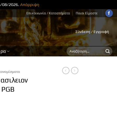
8/08/2026.
Απόρριψη
Επικοινωνία / Καταστήματα
Ποιοι Είμαστε
Σύνδεση / Εγγραφή
Αναζήτηση
ορα
για:
τονομίσματα
ασιλειον
C PGB