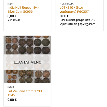
INDIA
AUSTRALIA
India Half Rupee 1944
LOT (210 x Ξενα
Silver Coin GC956
νομίσματα) PGC357
0,00
€
0,00
€
5.84 0.500
Πολύ όμορφο μείγμα από 210
νομίσματα διαφόρων χωρών!
ΕΞΑΝΤΛΗΜΈΝΟ
INDIA
Lot 24 Coins from 1790-
1945
0,00
€