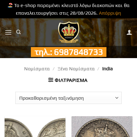
Το e-shop παραμένει κλειστό λόγω διακοπών και θα
επαναλειτουργήσει στις 28/08/2026.
Απόρριψη
Μετάβαση
στο
περιεχόμενο
τηλ.: 6987848733
Νομίσματα
/
Ξένα Νομίσματα
/
India
ΦΙΛΤΡΆΡΙΣΜΑ