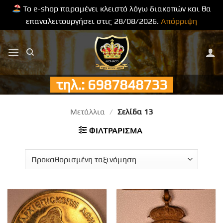
Το e-shop παραμένει κλειστό λόγω διακοπών και θα
επαναλειτουργήσει στις 28/08/2026.
Απόρριψη
Μετάβαση
στο
περιεχόμενο
τηλ.: 6987848733
Μετάλλια
/
Σελίδα 13
ΦΙΛΤΡΆΡΙΣΜΑ