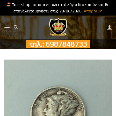
Το e-shop παραμένει κλειστό λόγω διακοπών και θα
επαναλειτουργήσει στις 28/08/2026.
Απόρριψη
Μετάβαση
στο
περιεχόμενο
τηλ.: 6987848733