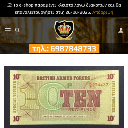
Το e-shop παραμένει κλειστό λόγω διακοπών και θα
επαναλειτουργήσει στις 28/08/2026.
Απόρριψη
Μετάβαση
στο
περιεχόμενο
τηλ.: 6987848733