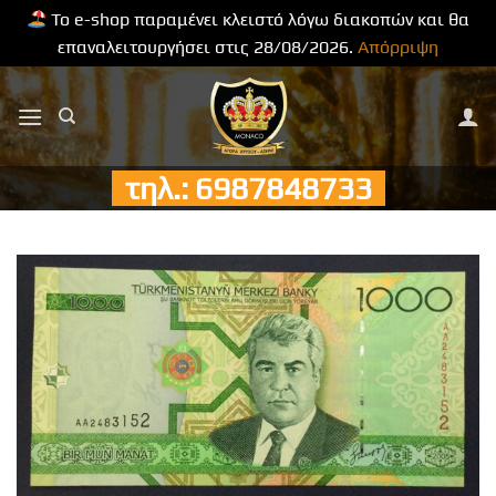
Το e-shop παραμένει κλειστό λόγω διακοπών και θα
επαναλειτουργήσει στις 28/08/2026.
Απόρριψη
Μετάβαση
στο
περιεχόμενο
τηλ.: 6987848733