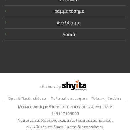
Γραμματόσημα
Αναλώσιμα
Λοιπά
Όροι & Προϋποθέσεις
Πολιτική απορρήτου
Πολιτικη Cookies
Monaco Antique Store
| ΣΤΕΡΓΙΟΥ ΘΕΟΔΩΡΑ ΓΕΜΗ:
143117103000
Νομίσματα, Χαρτονομίσματα, Γραμματόσημα κ.α.
2026 © Όλα τα δικαιώματα διατηρούνται.