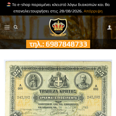
Το e-shop παραμένει κλειστό λόγω διακοπών και θα
επαναλειτουργήσει στις 28/08/2026.
Απόρριψη
Μετάβαση
στο
περιεχόμενο
τηλ.: 6987848733