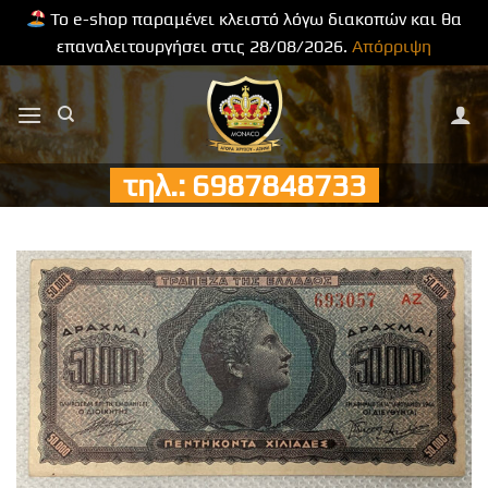
Το e-shop παραμένει κλειστό λόγω διακοπών και θα
επαναλειτουργήσει στις 28/08/2026.
Απόρριψη
Μετάβαση
στο
περιεχόμενο
τηλ.: 6987848733