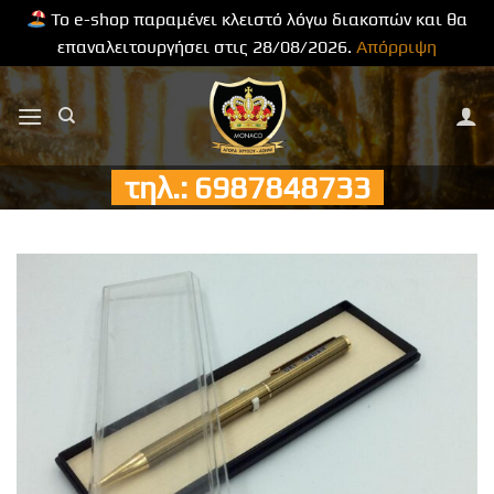
Το e-shop παραμένει κλειστό λόγω διακοπών και θα
επαναλειτουργήσει στις 28/08/2026.
Απόρριψη
Μετάβαση
στο
περιεχόμενο
τηλ.: 6987848733