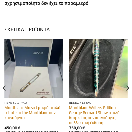
αχρησιμοποίητο δεν έχει το παραμικρό.
ΣΧΕΤΙΚΆ ΠΡΟΪΌΝΤΑ
ΠΈΝΕΣ / ΣΤΥΛΌ
ΠΈΝΕΣ / ΣΤΥΛΌ
Montblanc Mozart μικρό στυλό
Montblanc Writers Edition
tribute to the Montblanc σαν
George Bernard Shaw στυλό
καινούργιο
διαρκείας σαν καινούργιο,
συλλεκτική έκδοση
450,00
€
750,00
€