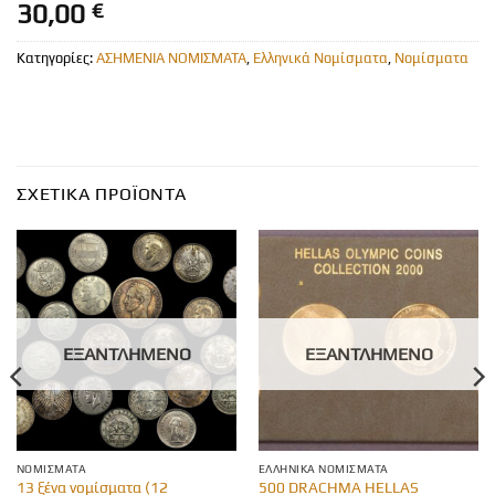
30,00
€
Κατηγορίες:
ΑΣΗΜΕΝΙΑ ΝΟΜΙΣΜΑΤΑ
,
Ελληνικά Νομίσματα
,
Νομίσματα
ΣΧΕΤΙΚΆ ΠΡΟΪΌΝΤΑ
ΕΞΑΝΤΛΗΜΈΝΟ
ΕΞΑΝΤΛΗΜΈΝΟ
ΝΟΜΊΣΜΑΤΑ
ΕΛΛΗΝΙΚΆ ΝΟΜΊΣΜΑΤΑ
13 ξένα νομίσματα (12
500 DRACHMA HELLAS