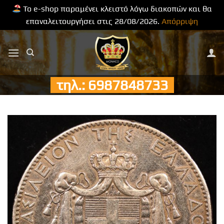
Το e-shop παραμένει κλειστό λόγω διακοπών και θα
επαναλειτουργήσει στις 28/08/2026.
Απόρριψη
Μετάβαση
στο
περιεχόμενο
τηλ.: 6987848733