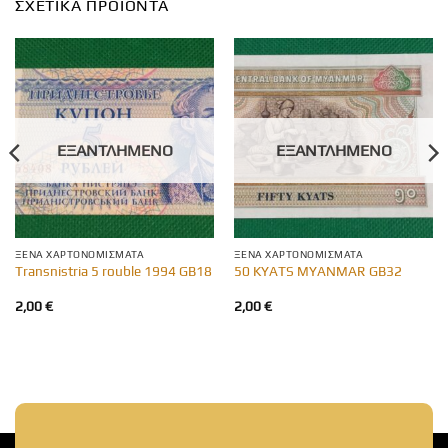
ΣΧΕΤΙΚΆ ΠΡΟΪΌΝΤΑ
ΕΞΑΝΤΛΗΜΈΝΟ
ΕΞΑΝΤΛΗΜΈΝΟ
ΞΈΝΑ ΧΑΡΤΟΝΟΜΊΣΜΑΤΑ
ΞΈΝΑ ΧΑΡΤΟΝΟΜΊΣΜΑΤΑ
Transnistria 5 rouble 1994 GB18
50 KYATS MYANMAR GB32
2,00
€
2,00
€