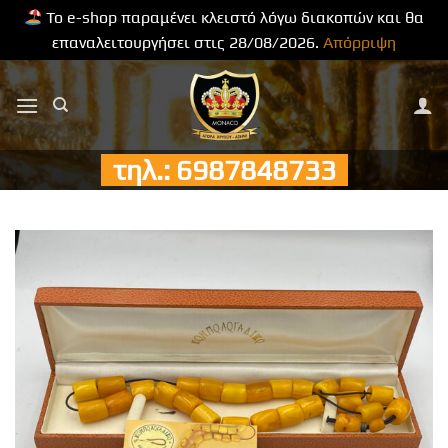
Το e-shop παραμένει κλειστό λόγω διακοπών και θα
επαναλειτουργήσει στις 28/08/2026.
Απόρριψη
Μετάβαση
στο
περιεχόμενο
τηλ.: 6987848733