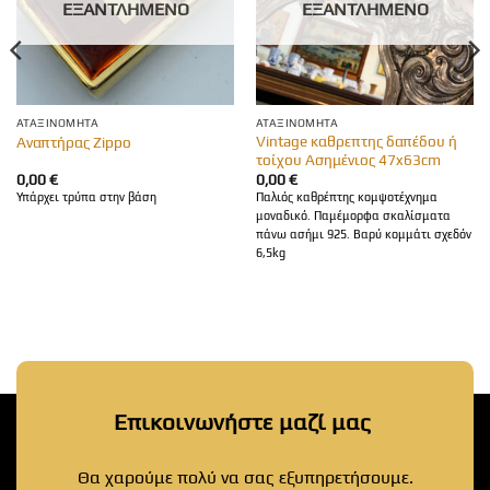
ΕΞΑΝΤΛΗΜΈΝΟ
ΕΞΑΝΤΛΗΜΈΝΟ
ΑΤΑΞΙΝΌΜΗΤΑ
ΑΤΑΞΙΝΌΜΗΤΑ
Vintage καθρεπτης δαπέδου ή
Αναπτήρας Zippo
τοίχου Ασημένιος 47x63cm
0,00
€
0,00
€
Υπάρχει τρύπα στην βάση
Παλιός καθρέπτης κομψοτέχνημα
μοναδικό. Παμέμορφα σκαλίσματα
πάνω ασήμι 925. Βαρύ κομμάτι σχεδόν
6,5kg
Επικοινωνήστε μαζί μας
Θα χαρούμε πολύ να σας εξυπηρετήσουμε.