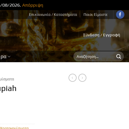
8/08/2026.
Απόρριψη
Επικοινωνία / Καταστήματα
Ποιοι Είμαστε
Σύνδεση / Εγγραφή
Αναζήτηση
ορα
για:
μίσματα
upiah
Χαρτονομίσματα