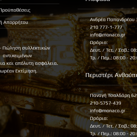
 Προϋποθέσεις
Ανδρέα Παπανδρέου 
κή Απορρήτου
210 777-1-777
info@monaco.gr
Ωράριο:
- Πώληση συλλεκτικών
Δευτ. / Τετ. / Σαβ.: 08
αντικειμένων
Τρ. / Πεμ.: 08:00 - 20
εια και απόλυτη ασφάλεια.
ωρέαν Εκτίμηση.
Περιστέρι Ανθούπ
Παναγή Τσαλδάρη 62
210-5757-439
info@monaco.gr
Ωράριο:
Δευτ. / Τετ. / Σαβ.: 08
Τρ. / Πεμ.: 08:00 - 20