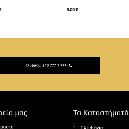
€
3,00
€
Γλυφάδα: 210 777 1 777
ρεία μας
Τα Καταστήματά
ίμαστε
Γλυφάδα