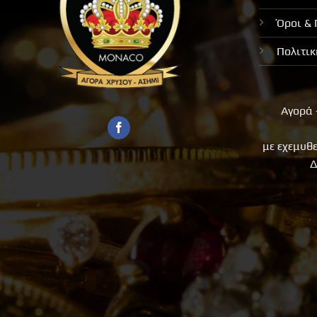
Όροι &
Πολιτι
Αγορά 
με εχεμυθ
Δ