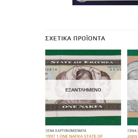
ΣΧΕΤΙΚΆ ΠΡΟΪΌΝΤΑ
ΛΗΜΈΝΟ
ΕΞΑΝΤΛΗΜΈΝΟ
ΤΑ
ΞΈΝΑ ΧΑΡΤΟΝΟΜΊΣΜΑΤΑ
ΞΈΝΑ
1997 1 ONE NAFKA STATE OF
 GB15
2009