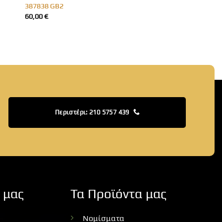
387838 GB2
60,00
€
Περιστέρι: 210 5757 439
 μας
Τα Προϊόντα μας
Νομίσματα