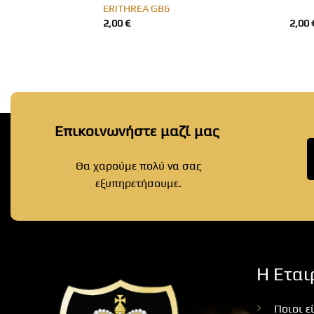
ERITHREA GB6
2,00
€
2,00
Επικοινωνήστε μαζί μας
Θα χαρούμε πολύ να σας
εξυπηρετήσουμε.
Η Εται
Ποιοι ε