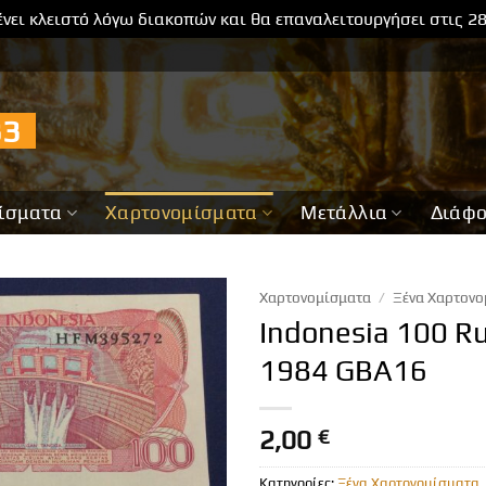
νει κλειστό λόγω διακοπών και θα επαναλειτουργήσει στις 2
733
ίσματα
Χαρτονομίσματα
Μετάλλια
Διάφ
Χαρτονομίσματα
/
Ξένα Χαρτονο
Indonesia 100 R
1984 GBA16
2,00
€
Κατηγορίες:
Ξένα Χαρτονομίσματα
,