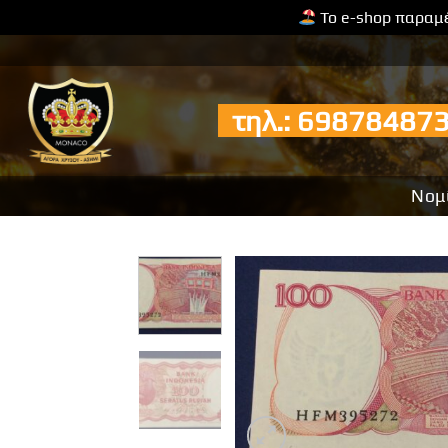
Το e-shop παραμέ
Μετάβαση
στο
περιεχόμενο
τηλ.: 6987848
Νομ