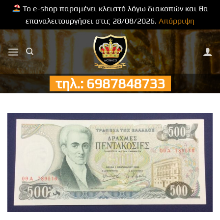
Το e-shop παραμένει κλειστό λόγω διακοπών και θα
επαναλειτουργήσει στις 28/08/2026.
Απόρριψη
Μετάβαση
στο
περιεχόμενο
τηλ.: 6987848733