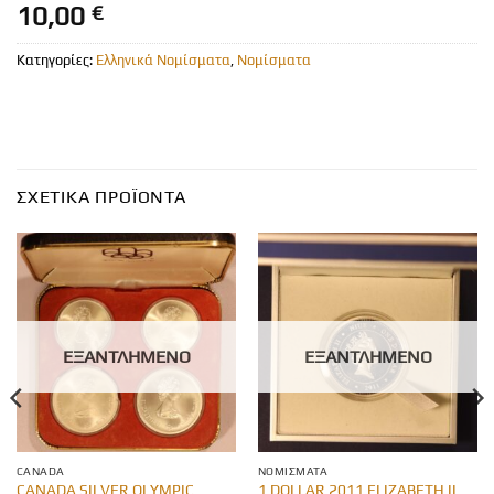
10,00
€
Κατηγορίες:
Ελληνικά Νομίσματα
,
Νομίσματα
ΣΧΕΤΙΚΆ ΠΡΟΪΌΝΤΑ
ΕΞΑΝΤΛΗΜΈΝΟ
ΕΞΑΝΤΛΗΜΈΝΟ
CANADA
ΝΟΜΊΣΜΑΤΑ
CANADA SILVER OLYMPIC
1 DOLLAR 2011 ELIZABETH II