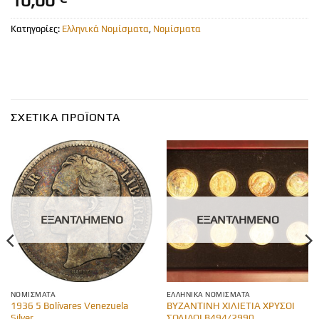
10,00
Κατηγορίες:
Ελληνικά Νομίσματα
,
Νομίσματα
ΣΧΕΤΙΚΆ ΠΡΟΪΌΝΤΑ
ΕΞΑΝΤΛΗΜΈΝΟ
ΕΞΑΝΤΛΗΜΈΝΟ
ΝΟΜΊΣΜΑΤΑ
ΕΛΛΗΝΙΚΆ ΝΟΜΊΣΜΑΤΑ
1936 5 Bolívares Venezuela
ΒΥΖΑΝΤΙΝΗ ΧΙΛΙΕΤΙΑ ΧΡΥΣΟΙ
Silver
ΣΟΛΙΔΟΙ Β494/2990