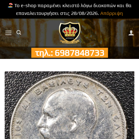
Το e-shop παραμένει κλειστό λόγω διακοπών και θα
επαναλειτουργήσει στις 28/08/2026.
Απόρριψη
Μετάβαση
στο
περιεχόμενο
τηλ.: 6987848733