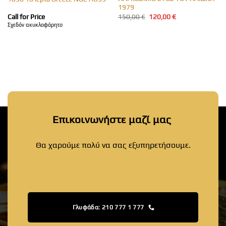
1979
Original
Η
Call for Price
150,00
€
120,00
€
price
τρέχουσα
Σχεδόν ακυκλοφόρητο
was:
τιμή
150,00 €.
είναι:
120,00 €.
Επικοινωνήστε μαζί μας
Θα χαρούμε πολύ να σας εξυπηρετήσουμε.
Γλυφάδα: 210 777 1 777