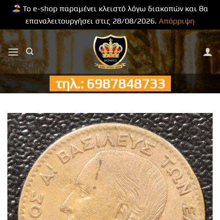
Το e-shop παραμένει κλειστό λόγω διακοπών και θα
επαναλειτουργήσει στις 28/08/2026.
Απόρριψη
Μετάβαση
στο
περιεχόμενο
τηλ.: 6987848733