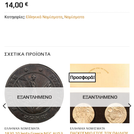
14,00
€
Κατηγορίες:
Ελληνικά Νομίσματα
,
Νομίσματα
ΣΧΕΤΙΚΆ ΠΡΟΪΌΝΤΑ
Προσφορά!
ΕΞΑΝΤΛΗΜΈΝΟ
ΕΞΑΝΤΛΗΜΈΝΟ
ΕΛΛΗΝΙΚΆ ΝΟΜΊΣΜΑΤΑ
ΕΛΛΗΝΙΚΆ ΝΟΜΊΣΜΑΤΑ
ΠΑΓΚΟΣΜΙΟ ΕΤΟΣ ΤΟΥ ΠΑΙΔΙΟΥ
1830 10 lepta Greece NGC AU53