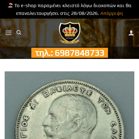
Το e-shop παραμένει κλειστό λόγω διακοπών και θα
επαναλειτουργήσει στις 28/08/2026.
Απόρριψη
Μετάβαση
στο
περιεχόμενο
τηλ.: 6987848733