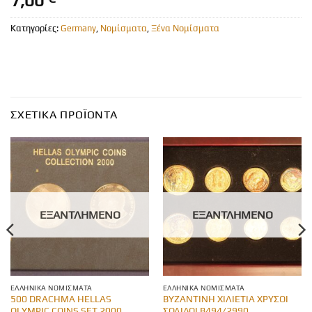
7,00
Κατηγορίες:
Germany
,
Νομίσματα
,
Ξένα Νομίσματα
ΣΧΕΤΙΚΆ ΠΡΟΪΌΝΤΑ
ΕΞΑΝΤΛΗΜΈΝΟ
ΕΞΑΝΤΛΗΜΈΝΟ
ΕΛΛΗΝΙΚΆ ΝΟΜΊΣΜΑΤΑ
ΕΛΛΗΝΙΚΆ ΝΟΜΊΣΜΑΤΑ
500 DRACHMA HELLAS
ΒΥΖΑΝΤΙΝΗ ΧΙΛΙΕΤΙΑ ΧΡΥΣΟΙ
OLYMPIC COINS SET 2000
ΣΟΛΙΔΟΙ Β494/2990