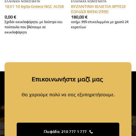
ΕΛΛΗΝΙΚΆ ΝΟΜΊΣΜΑΤΑ
ΕΛΛΗΝΙΚΆ ΝΟΜΊΣΜΑΤΑ
ΒΥΖΑΝΤΙΝΗ ΧΙΛΙΕΤΙΑ ΧΡΥΣΟΙ
1831 10 lepta Greece NGC AU58
ΣΟΛΙΔΟΙ Β494/2990
0,00
€
180,00
€
Σχεδόν ακυκλοφόρητο, με λούστρο και
ασήμι 999 επικαλυμμένα με χρυσό 24
πούπουλο που βλέπουμε σε
καρατίων
ακυκλοφόρητα
Επικοινωνήστε μαζί μας
Θα χαρούμε πολύ να σας εξυπηρετήσουμε.
Γλυφάδα: 210 777 1 777