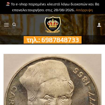
Το e-shop παραμένει κλειστό λόγω διακοπών και θα
επαναλειτουργήσει στις 28/08/2026.
Απόρριψη
Μετάβαση
στο
περιεχόμενο
τηλ.: 6987848733