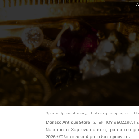
Δ
Όροι & Προϋποθέσεις
Πολιτική απορρήτου
Πο
Monaco Antique Store
| ΣΤΕΡΓΙΟΥ ΘΕΟΔΩΡΑ Γ
Νομίσματα, Χαρτονομίσματα, Γραμματόσημα 
2026 © Όλα τα δικαιώματα διατηρούνται.