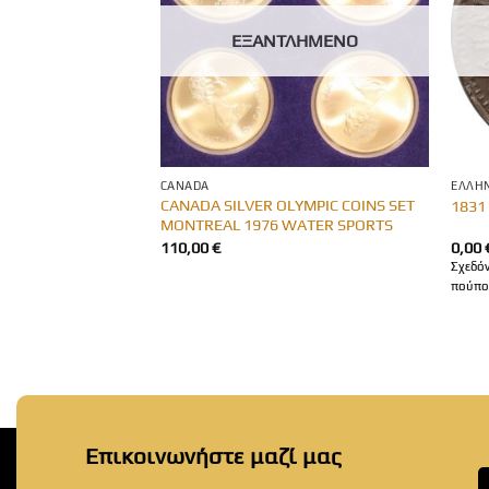
ΛΗΜΈΝΟ
ΕΞΑΝΤΛΗΜΈΝΟ
CANADA
ΕΛΛΗΝ
 Mark Germany
CANADA SILVER OLYMPIC COINS SET
1831
MONTREAL 1976 WATER SPORTS
110,00
€
0,00
Σχεδό
πούπο
Επικοινωνήστε μαζί μας