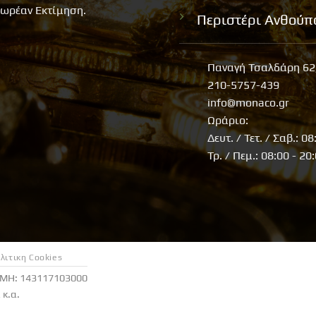
ωρέαν Εκτίμηση.
Περιστέρι Ανθούπ
Παναγή Τσαλδάρη 62
210-5757-439
info@monaco.gr
Ωράριο:
Δευτ. / Τετ. / Σαβ.: 08
Τρ. / Πεμ.: 08:00 - 20
λιτικη Cookies
ΕΜΗ: 143117103000
κ.α.