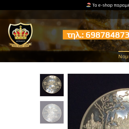
Το e-shop παραμέ
Μετάβαση
στο
περιεχόμενο
τηλ.: 6987848
Νομ