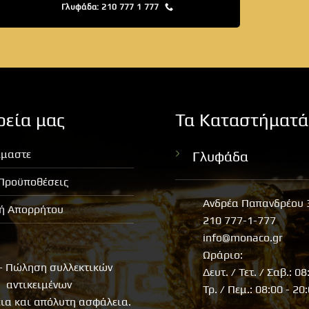
Γλυφάδα: 210 777 1 777
ρεία μας
Τα Καταστήματά
ίμαστε
Γλυφάδα
 Προϋποθέσεις
Ανδρέα Παπανδρέου 
κή Απορρήτου
210 777-1-777
info@monaco.gr
Ωράριο:
- Πώληση συλλεκτικών
Δευτ. / Τετ. / Σαβ.: 08
αντικειμένων
Τρ. / Πεμ.: 08:00 - 20
εια και απόλυτη ασφάλεια.