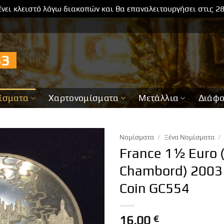
νει κλειστό λόγω διακοπών και θα επαναλειτουργήσει στις 2
733
ίσματα
Χαρτονομίσματα
Μετάλλια
Διάφ
Νομίσματα
/
Ξένα Νομίσματα
/
France 1½ Euro 
Chambord) 2003 
Coin GC554
16,00
€