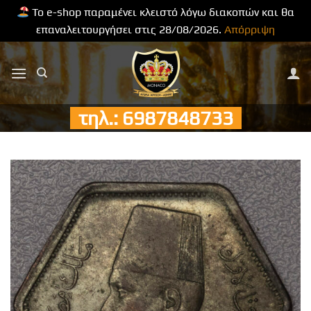
Το e-shop παραμένει κλειστό λόγω διακοπών και θα
επαναλειτουργήσει στις 28/08/2026.
Απόρριψη
Μετάβαση
στο
περιεχόμενο
τηλ.: 6987848733