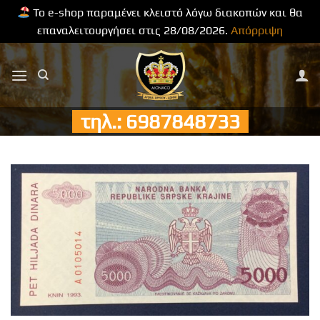
Το e-shop παραμένει κλειστό λόγω διακοπών και θα
επαναλειτουργήσει στις 28/08/2026.
Απόρριψη
Μετάβαση
στο
περιεχόμενο
τηλ.: 6987848733