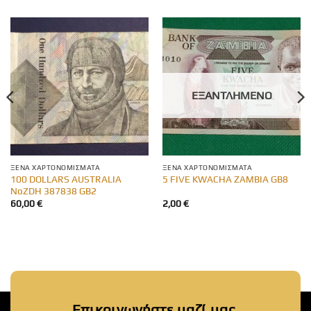
ΕΞΑΝΤΛΗΜΈΝΟ
ΞΈΝΑ ΧΑΡΤΟΝΟΜΊΣΜΑΤΑ
ΞΈΝΑ ΧΑΡΤΟΝΟΜΊΣΜΑΤΑ
100 DOLLARS AUSTRALIA
5 FIVE KWACHA ZAMBIA GB8
NoZDH 387838 GB2
60,00
€
2,00
€
Επικοινωνήστε μαζί μας