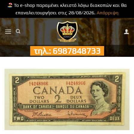
Το e-shop παραμένει κλειστό λόγω διακοπών και θα
επαναλειτουργήσει στις 28/08/2026.
Απόρριψη
Μετάβαση
στο
περιεχόμενο
τηλ.: 6987848733