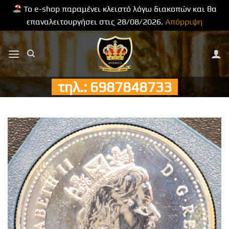
Το e-shop παραμένει κλειστό λόγω διακοπών και θα
επαναλειτουργήσει στις 28/08/2026.
Απόρριψη
Μετάβαση
στο
περιεχόμενο
τηλ.: 6987848733