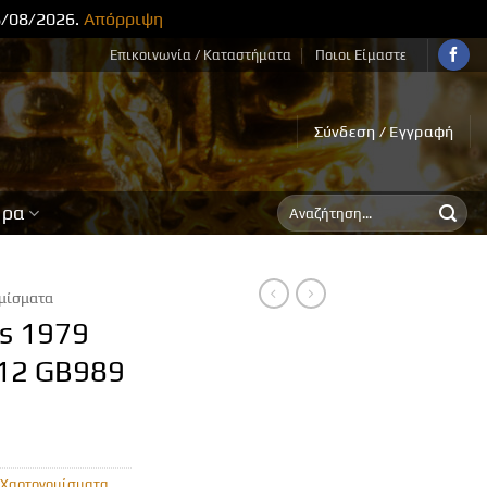
8/08/2026.
Απόρριψη
Επικοινωνία / Καταστήματα
Ποιοι Είμαστε
Σύνδεση / Εγγραφή
Αναζήτηση
ορα
για:
μίσματα
rs 1979
12 GB989
Χαρτονομίσματα