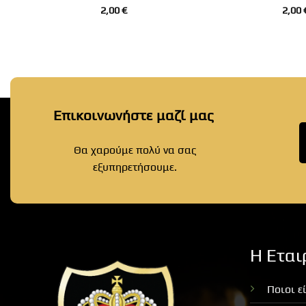
2,00
€
2,00
Επικοινωνήστε μαζί μας
Θα χαρούμε πολύ να σας
εξυπηρετήσουμε.
Η Εται
Ποιοι ε