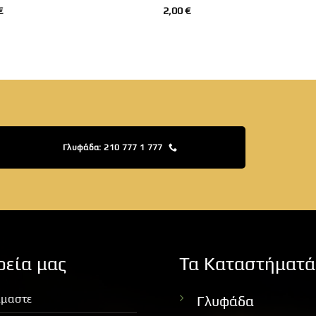
€
2,00
€
Γλυφάδα: 210 777 1 777
ρεία μας
Τα Καταστήματά
ίμαστε
Γλυφάδα