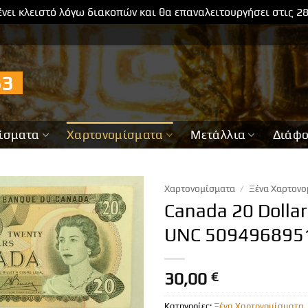
νει κλειστό λόγω διακοπών και θα επαναλειτουργήσει στις 2
733
ίσματα
Χαρτονομίσματα
Μετάλλια
Διάφ
Χαρτονομίσματα
/
Ξένα Χαρτονο
Canada 20 Dolla
UNC 509496895
30,00
€
Κατηγορίες:
Ξένα Χαρτονομίσματα
,