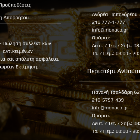
 Προϋποθέσεις
Ανδρέα Παπανδρέου 
κή Απορρήτου
210 777-1-777
info@monaco.gr
Ωράριο:
- Πώληση συλλεκτικών
Δευτ. / Τετ. / Σαβ.: 08
αντικειμένων
Τρ. / Πεμ.: 08:00 - 20
εια και απόλυτη ασφάλεια.
ωρέαν Εκτίμηση.
Περιστέρι Ανθούπ
Παναγή Τσαλδάρη 62
210-5757-439
info@monaco.gr
Ωράριο:
Δευτ. / Τετ. / Σαβ.: 08
Τρ. / Πεμ.: 08:00 - 20