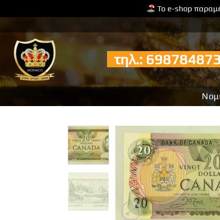
Το e-shop παραμέ
Μετάβαση
στο
περιεχόμενο
τηλ.: 6987848
Νομ