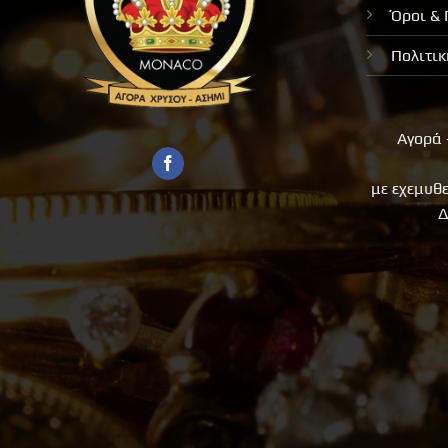
Όροι &
Πολιτι
Αγορά 
με εχεμυθ
Δ